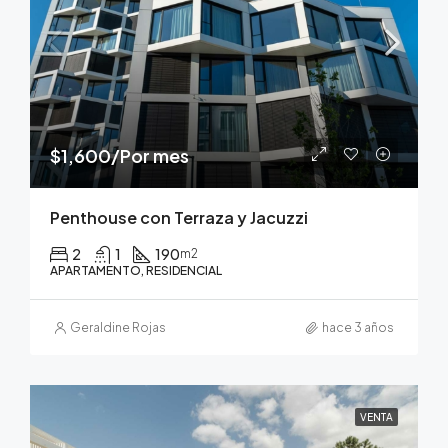
$1,600/Por mes
Penthouse con Terraza y Jacuzzi
2
1
190
m2
APARTAMENTO, RESIDENCIAL
Geraldine Rojas
hace 3 años
VENTA