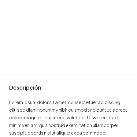
Descripción
Lorem ipsum dolor sit amet, consectetuer adipiscing
elit, sed diam nonummy nibh euismod tincidunt ut laoreet
dolore magna aliquam erat volutpat. Ut wisi enim ad
minim veniam, quis nostrud exerci tation ullamcorper
suscipit lobortis nisl ut aliquip ex ea commodo