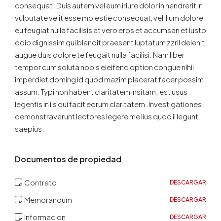
consequat. Duis autem vel eum iriure dolor in hendrerit in
vulputate velit esse molestie consequat, vel illum dolore
eu feugiat nulla facilisis at vero eros et accumsan et iusto
odio dignissim qui blandit praesent luptatum zzril delenit
augue duis dolore te feugait nulla facilisi. Nam liber
tempor cum soluta nobis eleifend option congue nihil
imperdiet doming id quod mazim placerat facer possim
assum. Typi non habent claritatem insitam; est usus
legentis in iis qui facit eorum claritatem. Investigationes
demonstraverunt lectores legere me lius quod ii legunt
saepius.
Documentos de propiedad
Contrato
DESCARGAR
Memorandum
DESCARGAR
Informacion
DESCARGAR