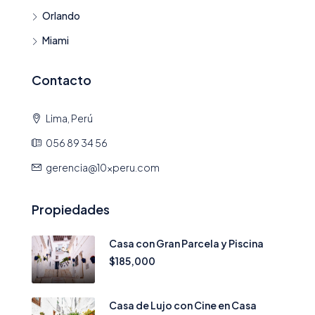
Orlando
Miami
Contacto
Lima, Perú
056 89 34 56
gerencia@10xperu.com
Propiedades
Casa con Gran Parcela y Piscina
$185,000
Casa de Lujo con Cine en Casa