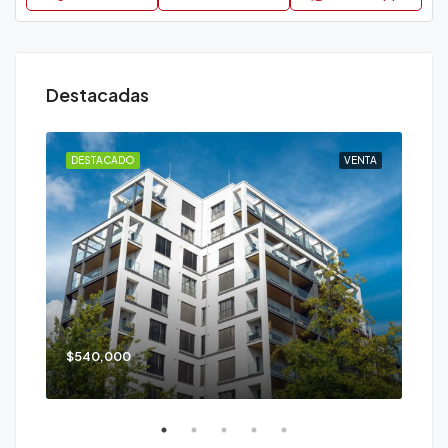
Destacadas
ENTA
DESTACADO
VENTA
DE
$540,000
$90