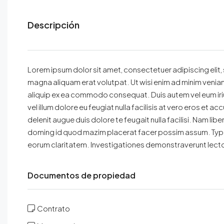
Descripción
Lorem ipsum dolor sit amet, consectetuer adipiscing elit
magna aliquam erat volutpat. Ut wisi enim ad minim veniam, 
aliquip ex ea commodo consequat. Duis autem vel eum iriur
vel illum dolore eu feugiat nulla facilisis at vero eros et 
delenit augue duis dolore te feugait nulla facilisi. Nam li
doming id quod mazim placerat facer possim assum. Typi non
eorum claritatem. Investigationes demonstraverunt lector
Documentos de propiedad
Contrato