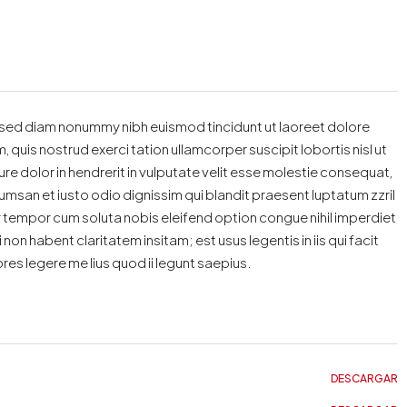
, sed diam nonummy nibh euismod tincidunt ut laoreet dolore
quis nostrud exerci tation ullamcorper suscipit lobortis nisl ut
e dolor in hendrerit in vulputate velit esse molestie consequat,
accumsan et iusto odio dignissim qui blandit praesent luptatum zzril
ber tempor cum soluta nobis eleifend option congue nihil imperdiet
 habent claritatem insitam; est usus legentis in iis qui facit
es legere me lius quod ii legunt saepius.
DESCARGAR