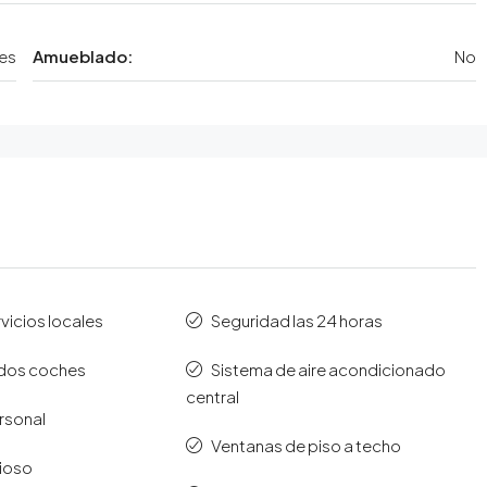
es
Amueblado:
No
vicios locales
Seguridad las 24 horas
 dos coches
Sistema de aire acondicionado
central
rsonal
Ventanas de piso a techo
cioso