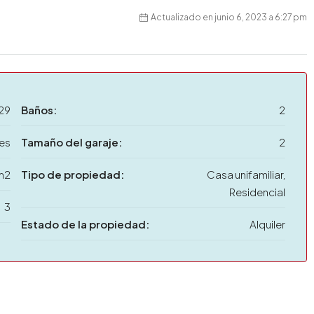
Actualizado en junio 6, 2023 a 6:27 pm
29
Baños:
2
es
Tamaño del garaje:
2
m2
Tipo de propiedad:
Casa unifamiliar,
Residencial
3
Estado de la propiedad:
Alquiler