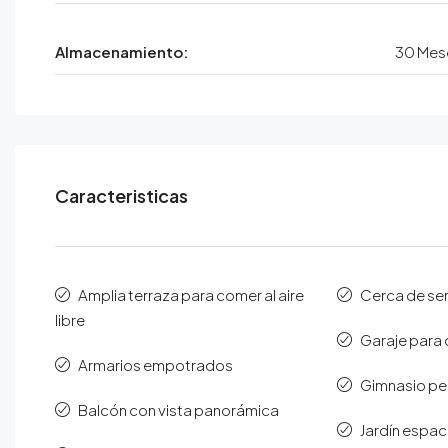
Almacenamiento:
30 Mes
Caracteristicas
Amplia terraza para comer al aire
Cerca de ser
libre
Garaje para
Armarios empotrados
Gimnasio pe
Balcón con vista panorámica
Jardín espa