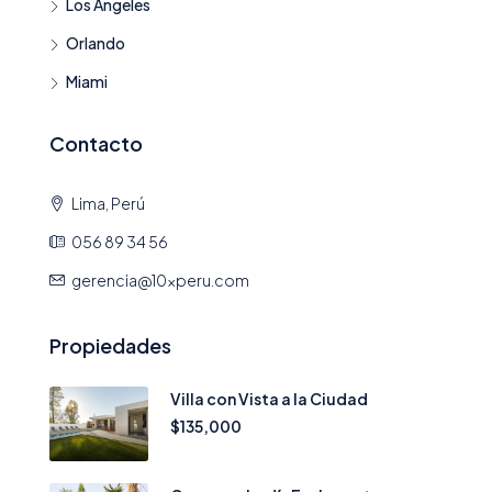
Los Ángeles
Orlando
Miami
Contacto
Lima, Perú
056 89 34 56
gerencia@10xperu.com
Propiedades
Villa con Vista a la Ciudad
$135,000