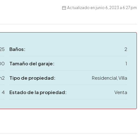
Actualizado en junio 6, 2023 a 6:27 pm
25
Baños:
2
00
Tamaño del garaje:
1
m2
Tipo de propiedad:
Residencial, Villa
4
Estado de la propiedad:
Venta