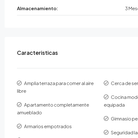
Almacenamiento:
3 Mes
Caracteristicas
Amplia terraza para comer al aire
Cerca de ser
libre
Cocina mode
Apartamento completamente
equipada
amueblado
Gimnasio pe
Armarios empotrados
Seguridad la