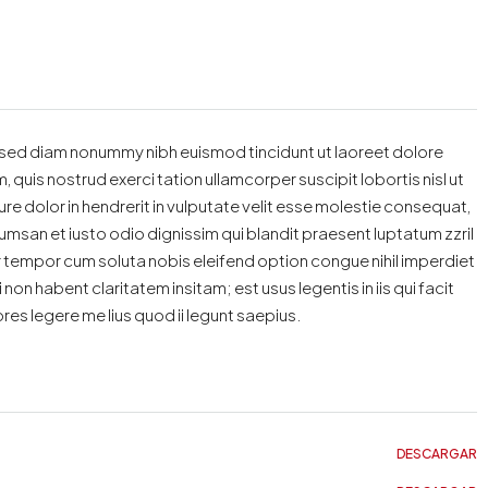
, sed diam nonummy nibh euismod tincidunt ut laoreet dolore
quis nostrud exerci tation ullamcorper suscipit lobortis nisl ut
e dolor in hendrerit in vulputate velit esse molestie consequat,
accumsan et iusto odio dignissim qui blandit praesent luptatum zzril
ber tempor cum soluta nobis eleifend option congue nihil imperdiet
 habent claritatem insitam; est usus legentis in iis qui facit
es legere me lius quod ii legunt saepius.
DESCARGAR