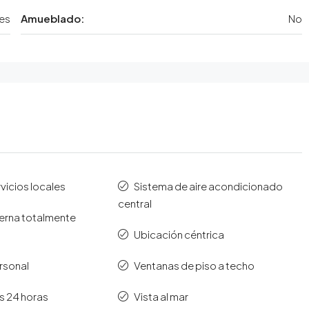
es
Amueblado:
No
vicios locales
Sistema de aire acondicionado
central
rna totalmente
Ubicación céntrica
rsonal
Ventanas de piso a techo
s 24 horas
Vista al mar