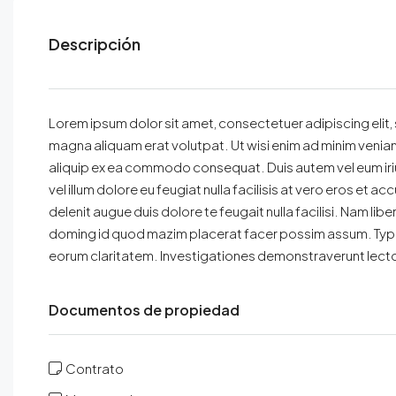
Descripción
Lorem ipsum dolor sit amet, consectetuer adipiscing elit
magna aliquam erat volutpat. Ut wisi enim ad minim veniam, 
aliquip ex ea commodo consequat. Duis autem vel eum iriur
vel illum dolore eu feugiat nulla facilisis at vero eros et 
delenit augue duis dolore te feugait nulla facilisi. Nam li
doming id quod mazim placerat facer possim assum. Typi non
eorum claritatem. Investigationes demonstraverunt lector
Documentos de propiedad
Contrato