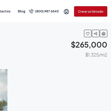
tactos
Blog
(800) 987 6543
Crear un listado
$265,000
$1,325/m2