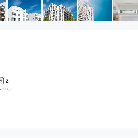
2
años