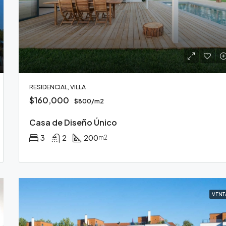
RESIDENCIAL, VILLA
$160,000
$800/m2
Casa de Diseño Único
3
2
200
m2
VENT