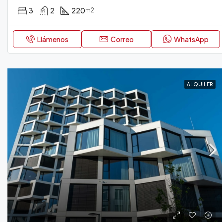
3
2
220
m2
Llámenos
Correo
WhatsApp
ALQUILER