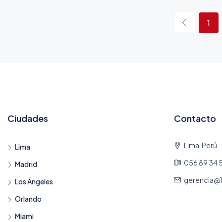
1
Ciudades
Contacto
Lima, Perú
Lima
056 89 34 
Madrid
gerencia@
Los Ángeles
Orlando
Miami