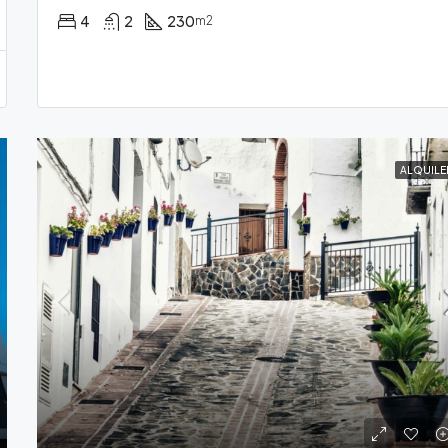
4
2
230
m2
ALQUILE