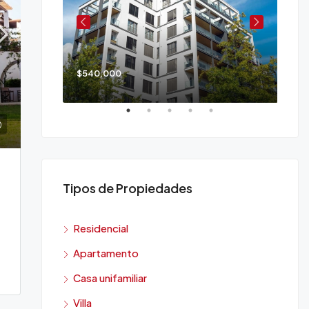
$540,000
$90
Tipos de Propiedades
Residencial
Apartamento
Casa unifamiliar
Villa