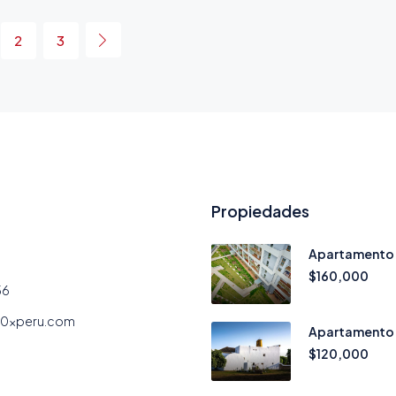
2
3
Propiedades
Apartamento c
$160,000
56
10xperu.com
Apartamento d
$120,000