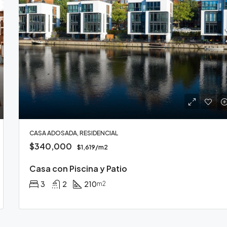
CASA ADOSADA, RESIDENCIAL
$340,000
$1,619/m2
Casa con Piscina y Patio
3
2
210
m2