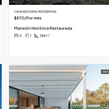
CASA ADOSADA, RESIDENCIAL
$870/Por mes
Mansión Histórica Restaurada
3
1
186
m2
VENT