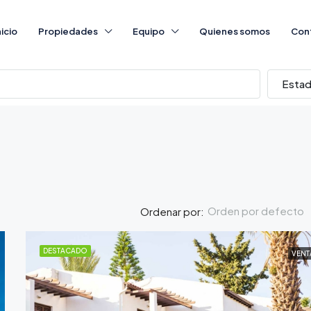
nicio
Propiedades
Equipo
Quienes somos
Con
Esta
Orden por defecto
Ordenar por:
DESTACADO
VENT
DESTACADO