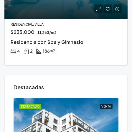
RESIDENCIAL, VILLA
$235,000
$1,263/m2
Residencia con Spa y Gimnasio
4
2
186
m2
Destacadas
ENTA
DESTACADO
VENTA
DE