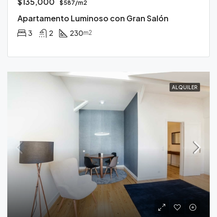
$135,000
$587/m2
Apartamento Luminoso con Gran Salón
3
2
230
m2
ALQUILER