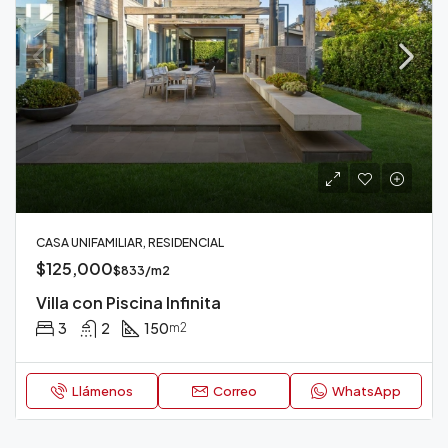
CASA UNIFAMILIAR, RESIDENCIAL
$125,000
$833/m2
Villa con Piscina Infinita
3
2
150
m2
Llámenos
Correo
WhatsApp