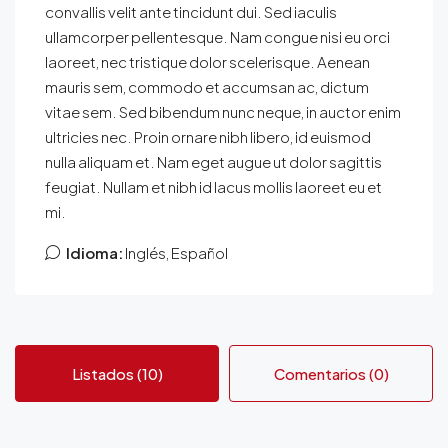
convallis velit ante tincidunt dui. Sed iaculis
ullamcorper pellentesque. Nam congue nisi eu orci
laoreet, nec tristique dolor scelerisque. Aenean
mauris sem, commodo et accumsan ac, dictum
vitae sem. Sed bibendum nunc neque, in auctor enim
ultricies nec. Proin ornare nibh libero, id euismod
nulla aliquam et. Nam eget augue ut dolor sagittis
feugiat. Nullam et nibh id lacus mollis laoreet eu et
mi.
Idioma:
Inglés, Español
Listados (10)
Comentarios (0)