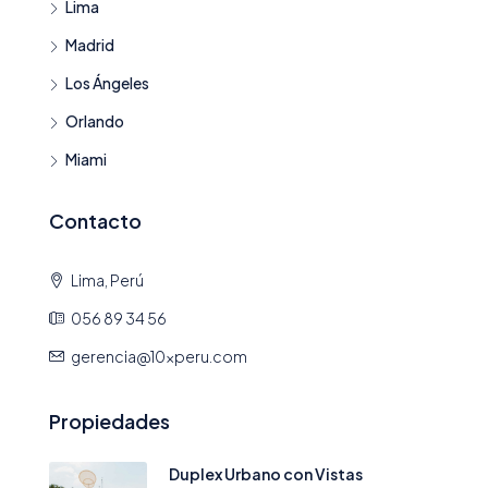
Lima
Madrid
Los Ángeles
Orlando
Miami
Contacto
Lima, Perú
056 89 34 56
gerencia@10xperu.com
Propiedades
Duplex Urbano con Vistas