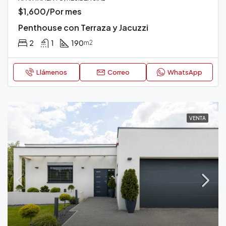
$1,600/Por mes
Penthouse con Terraza y Jacuzzi
2
1
190
m2
Llámenos
Correo
WhatsApp
VENTA