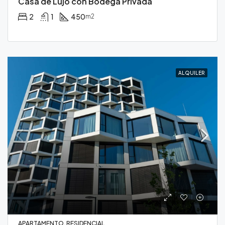
Casa de Lujo con Bodega Privada
2
1
450
m2
ALQUILER
APARTAMENTO, RESIDENCIAL