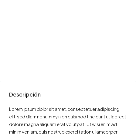
Descripción
Lorem ipsum dolor sit amet, consectetuer adipiscing
elit, sed diam nonummy nibh euismod tincidunt ut laoreet
dolore magna aliquam erat volutpat. Ut wisi enim ad
minim veniam, quis nostrud exerci tation ullamcorper