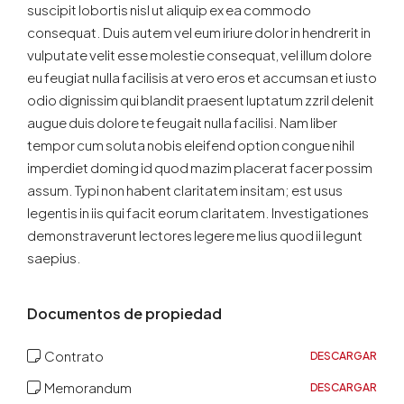
suscipit lobortis nisl ut aliquip ex ea commodo
consequat. Duis autem vel eum iriure dolor in hendrerit in
vulputate velit esse molestie consequat, vel illum dolore
eu feugiat nulla facilisis at vero eros et accumsan et iusto
odio dignissim qui blandit praesent luptatum zzril delenit
augue duis dolore te feugait nulla facilisi. Nam liber
tempor cum soluta nobis eleifend option congue nihil
imperdiet doming id quod mazim placerat facer possim
assum. Typi non habent claritatem insitam; est usus
legentis in iis qui facit eorum claritatem. Investigationes
demonstraverunt lectores legere me lius quod ii legunt
saepius.
Documentos de propiedad
Contrato
DESCARGAR
Memorandum
DESCARGAR