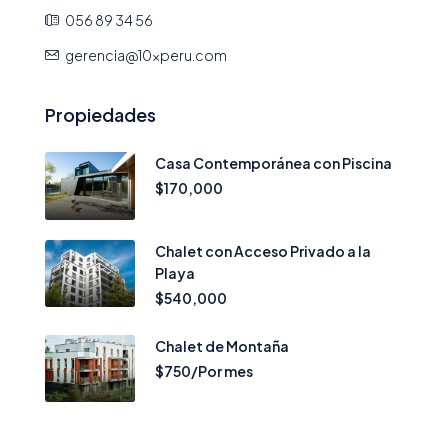
056 89 34 56
gerencia@10xperu.com
Propiedades
Casa Contemporánea con Piscina
$170,000
Chalet con Acceso Privado a la
Playa
$540,000
Chalet de Montaña
$750/Por mes