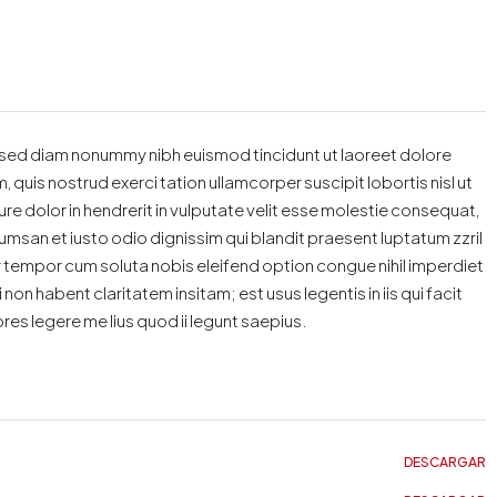
, sed diam nonummy nibh euismod tincidunt ut laoreet dolore
quis nostrud exerci tation ullamcorper suscipit lobortis nisl ut
e dolor in hendrerit in vulputate velit esse molestie consequat,
accumsan et iusto odio dignissim qui blandit praesent luptatum zzril
ber tempor cum soluta nobis eleifend option congue nihil imperdiet
 habent claritatem insitam; est usus legentis in iis qui facit
es legere me lius quod ii legunt saepius.
DESCARGAR