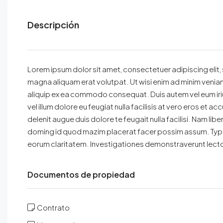
Descripción
Lorem ipsum dolor sit amet, consectetuer adipiscing elit
magna aliquam erat volutpat. Ut wisi enim ad minim veniam, 
aliquip ex ea commodo consequat. Duis autem vel eum iriur
vel illum dolore eu feugiat nulla facilisis at vero eros et 
delenit augue duis dolore te feugait nulla facilisi. Nam li
doming id quod mazim placerat facer possim assum. Typi non
eorum claritatem. Investigationes demonstraverunt lector
Documentos de propiedad
Contrato