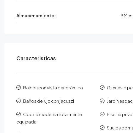
Almacenamiento:
9 Mes
Caracteristicas
Balcón con vista panorámica
Gimnasio pe
Baños de lujo con jacuzzi
Jardín espa
Cocina moderna totalmente
Piscina priv
equipada
Suelos de m