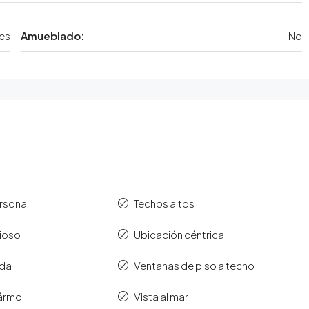
es
Amueblado:
No
rsonal
Techos altos
cioso
Ubicación céntrica
ada
Ventanas de piso a techo
ármol
Vista al mar