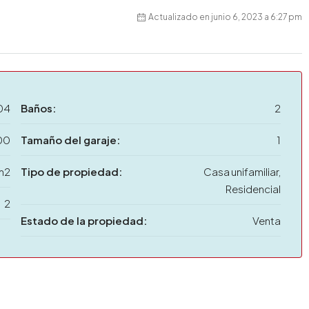
Actualizado en junio 6, 2023 a 6:27 pm
04
Baños:
2
00
Tamaño del garaje:
1
m2
Tipo de propiedad:
Casa unifamiliar,
Residencial
2
Estado de la propiedad:
Venta