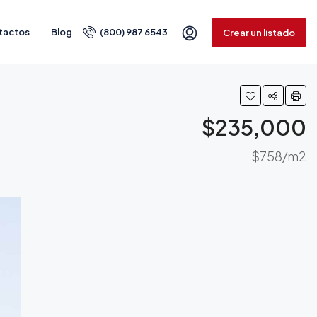
tactos
Blog
(800) 987 6543
Crear un listado
$235,000
$758/m2