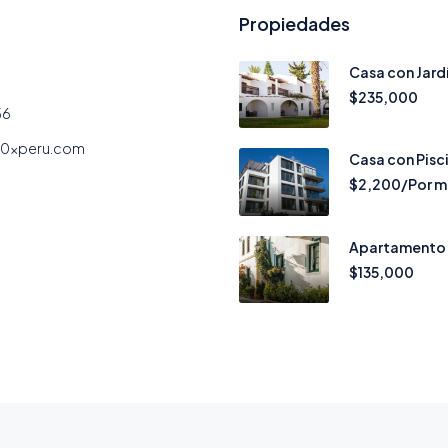
Propiedades
Casa con Jard
$235,000
56
10xperu.com
Casa con Pisc
$2,200/Por m
Apartamento 
$135,000