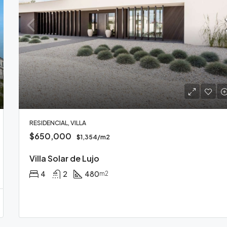
$540,000
RESIDENCIAL, VILLA
$650,000
$1,354/m2
Villa Solar de Lujo
4
2
480
m2