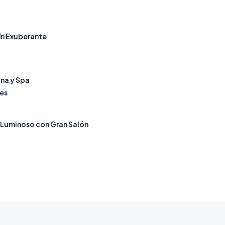
ín Exuberante
ina y Spa
es
Luminoso con Gran Salón