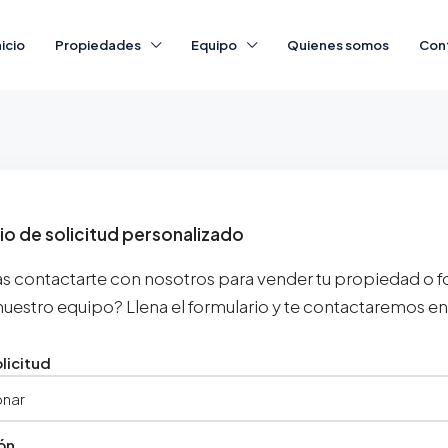
nicio
Propiedades
Equipo
Quienes somos
Con
io de solicitud personalizado
s contactarte con nosotros para vender tu propiedad o 
nuestro equipo? Llena el formulario y te contactaremos en
licitud
ón