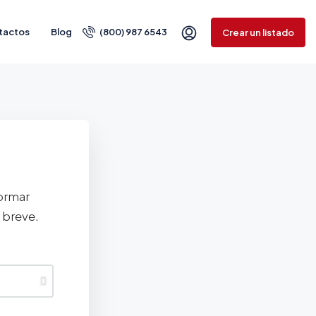
tactos
Blog
(800) 987 6543
Crear un listado
formar
 breve.