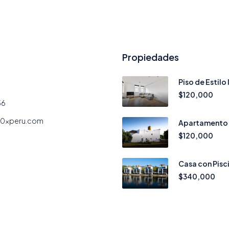
Propiedades
Piso de Estilo 
$120,000
56
10xperu.com
Apartamento d
$120,000
Casa con Pisci
$340,000