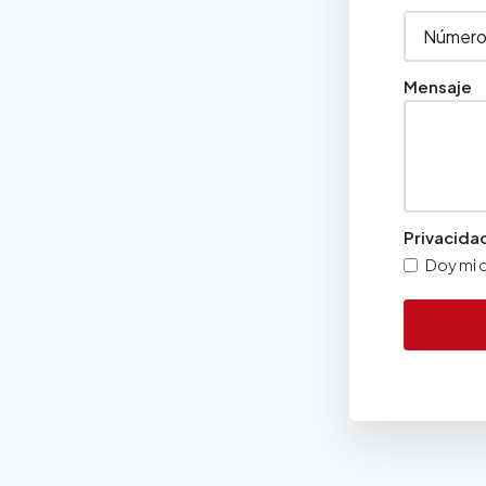
Mensaje
Privacida
Doy mi c