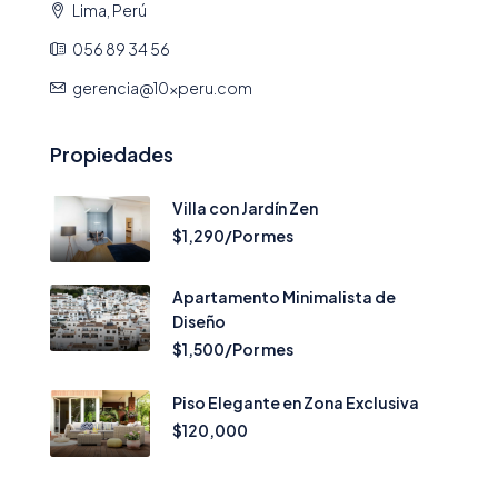
Lima, Perú
056 89 34 56
gerencia@10xperu.com
Propiedades
Villa con Jardín Zen
$1,290/Por mes
Apartamento Minimalista de
Diseño
$1,500/Por mes
Piso Elegante en Zona Exclusiva
$120,000