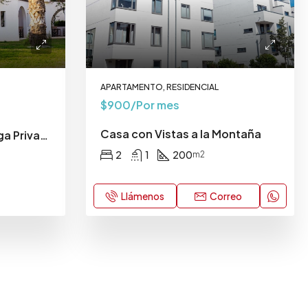
APARTAMENTO, RESIDENCIAL
$900/Por mes
Casa con Vistas a la Montaña
Casa de Lujo con Bodega Privada
2
1
200
m2
Llámenos
Correo