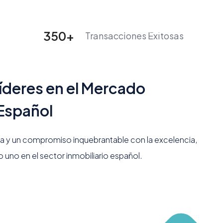
tactos
Blog
(800) 987 6543
Crear un listado
350
+
Transacciones Exitosas
íderes en el Mercado
 Español
a y un compromiso inquebrantable con la excelencia,
uno en el sector inmobiliario español.