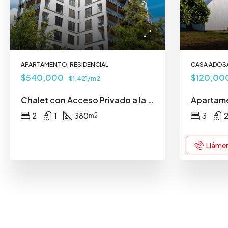
APARTAMENTO, RESIDENCIAL
CASA ADOSA
$540,000
$120,00
$1,421/m2
Chalet con Acceso Privado a la Playa
2
1
380
3
m2
Lláme