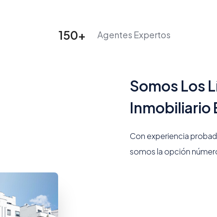
nicio
Propiedades
Equipo
Quienes somos
Con
150
+
Agentes Expertos
Somos Los L
Inmobiliario
Con experiencia probad
somos la opción número 