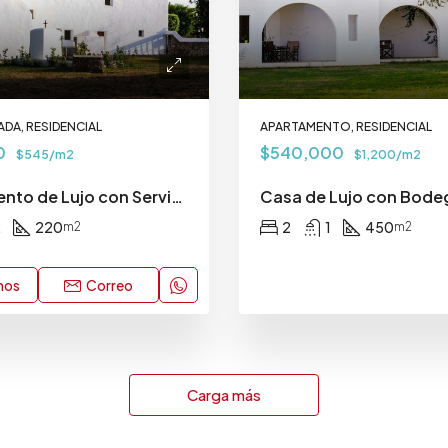
DA, RESIDENCIAL
APARTAMENTO, RESIDENCIAL
0
$540,000
$545/m2
$1,200/m2
Apartamento de Lujo con Servicios Premium
2
220
2
1
450
m2
m2
nos
Correo
Carga más