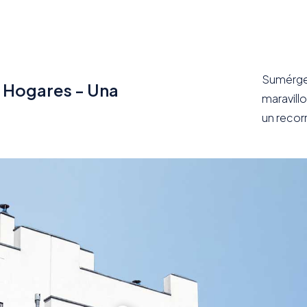
Sumérget
s Hogares - Una
maravill
un recorr