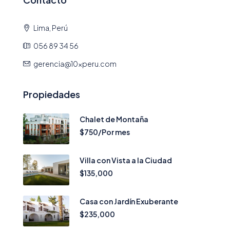
Lima, Perú
056 89 34 56
gerencia@10xperu.com
Propiedades
Chalet de Montaña
$750/Por mes
Villa con Vista a la Ciudad
$135,000
Casa con Jardín Exuberante
$235,000