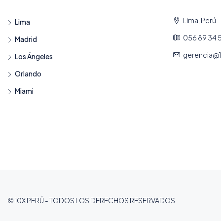
Lima, Perú
Lima
056 89 34 
Madrid
gerencia@
Los Ángeles
Orlando
Miami
© 10X PERÚ - TODOS LOS DERECHOS RESERVADOS