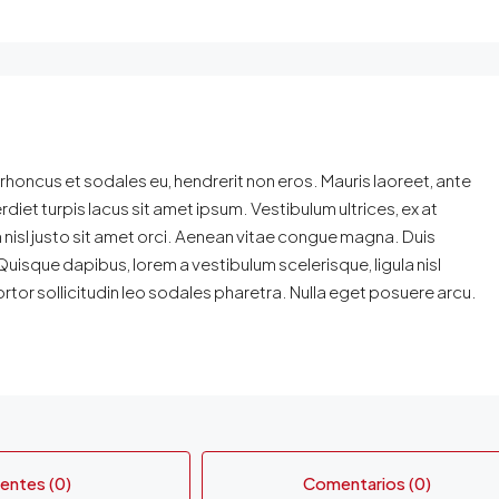
, rhoncus et sodales eu, hendrerit non eros. Mauris laoreet, ante
erdiet turpis lacus sit amet ipsum. Vestibulum ultrices, ex at
nisl justo sit amet orci. Aenean vitae congue magna. Duis
 Quisque dapibus, lorem a vestibulum scelerisque, ligula nisl
ortor sollicitudin leo sodales pharetra. Nulla eget posuere arcu.
entes (0)
Comentarios (0)