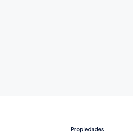
DESTACADO
$540,000
Propiedades