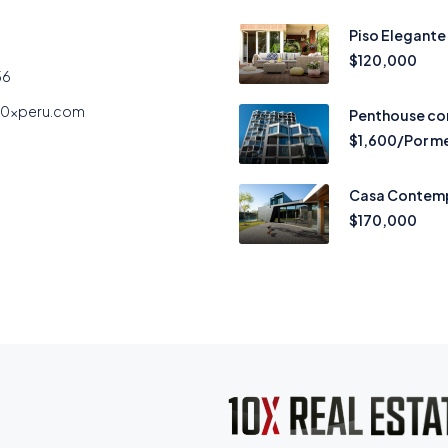
Piso Elegante
$120,000
56
10xperu.com
Penthouse con
$1,600/Por m
Casa Contemp
$170,000