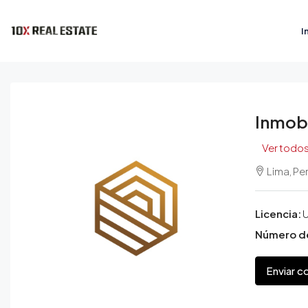
I
Inmobi
Ver todos
Lima, Pe
Licencia:
U
Número d
Enviar c