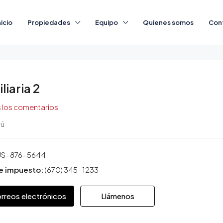
nicio
Propiedades
Equipo
Quienes somos
Con
liaria 2
 los comentarios
rú
S- 876-5644
e impuesto:
(670) 345-1233
orreos electrónicos
Llámenos