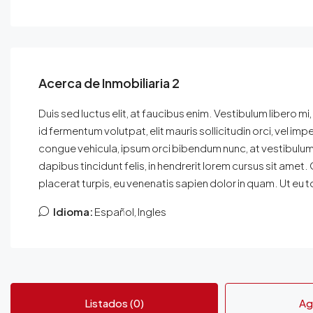
Acerca de Inmobiliaria 2
Duis sed luctus elit, at faucibus enim. Vestibulum libero mi
id fermentum volutpat, elit mauris sollicitudin orci, vel imp
congue vehicula, ipsum orci bibendum nunc, at vestibulum 
dapibus tincidunt felis, in hendrerit lorem cursus sit amet.
placerat turpis, eu venenatis sapien dolor in quam. Ut eu t
Idioma:
Español, Ingles
Listados (0)
Ag