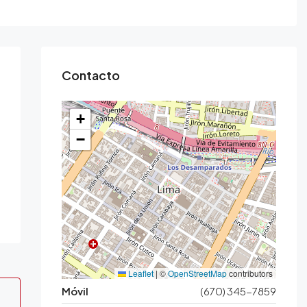
Contacto
+
−
Leaflet
|
©
OpenStreetMap
contributors
Móvil
(670) 345-7859